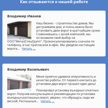
Как отзываются о нашей работе
Владимир Иванов
Наш бизнес – строительство домов. Мы
достраиваем дом, и очень важно было
установить двое ворот в кратчайшие сроки.
Созвонившись с кучей компаний, мы
остановили свой выбор на
ООО"МеталСпецГрупп". Проконсультировались сначала по
телефону, и нас пригласили в офис. Мы увидели настоящие
ворота...
Читать →
Владимир Васильевич
Меня приятно удивила оперативность и
качество работы. От первого контакта до
установки двух ворот прошел один день!
Планировал установку въездных откатных
ворот. Получив консультацию и рекомендации по установке
въездных распашных ворот, уверен, что обращусь сюда же
весной. Распашные...
Читать →